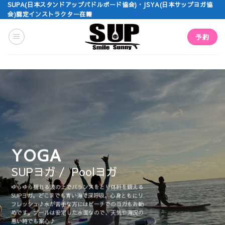
Skip
SUPA(日本スタンドアップパドルボード協会)・JSYA(日本サップヨガ協
会)認定インストラクター在籍
to
content
予約
YOGA
SUPヨガ / Poolヨガ
ゆらゆら揺れる波の上でバランスをとり体幹を鍛える
SUPヨガ。どこまでも青い海で深呼吸。心身ともにリ
フレッシュ♪水が苦手な方にはビーチでのヨガもお勧
めです。プールは安定した水面なので、天気や海況の
悪い時でも案心♪