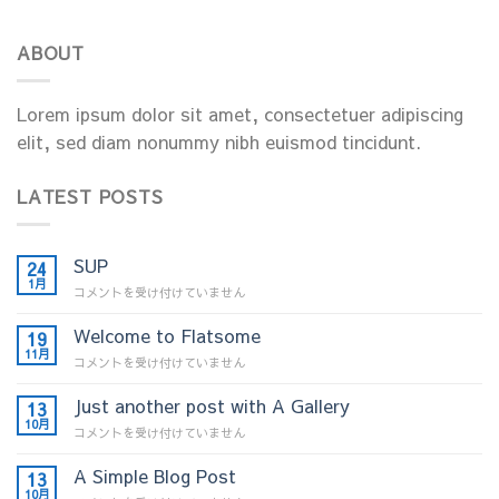
ABOUT
Lorem ipsum dolor sit amet, consectetuer adipiscing
elit, sed diam nonummy nibh euismod tincidunt.
LATEST POSTS
SUP
24
1月
SUP
コメントを受け付けていません
は
Welcome to Flatsome
19
11月
Welcome
コメントを受け付けていません
to
Flatsome
Just another post with A Gallery
13
は
10月
Just
コメントを受け付けていません
another
post
A Simple Blog Post
13
with
10月