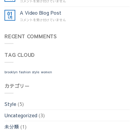
A
コメントを受け付けていません
A
Simple
Gallery
Blog
A Video Blog Post
01
は
Post
1月
A
コメントを受け付けていません
は
Video
Blog
RECENT COMMENTS
Post
は
TAG CLOUD
brooklyn
fashion
style
women
カテゴリー
Style
(5)
Uncategorized
(3)
未分類
(1)